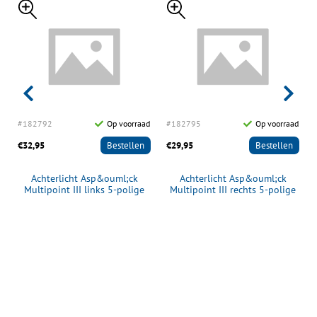
d
#182792
Op voorraad
#182795
Op voorraad
€32,95
Bestellen
€29,95
Bestellen
Achterlicht Asp&ouml;ck
Achterlicht Asp&ouml;ck
Multipoint III links 5-polige
Multipoint III rechts 5-polige
stekker
stekker