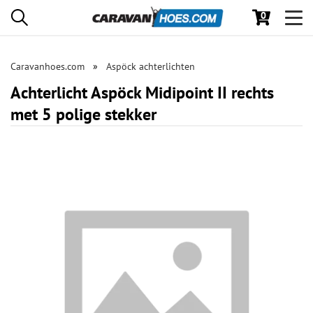
0
Toggl
navig
Caravanhoes.com
Aspöck achterlichten
Achterlicht Aspöck Midipoint II rechts
met 5 polige stekker