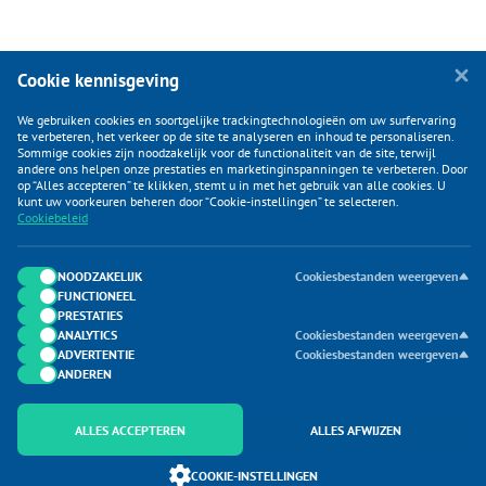
Cookie kennisgeving
We gebruiken cookies en soortgelijke trackingtechnologieën om uw surfervaring
te verbeteren, het verkeer op de site te analyseren en inhoud te personaliseren.
Sommige cookies zijn noodzakelijk voor de functionaliteit van de site, terwijl
andere ons helpen onze prestaties en marketinginspanningen te verbeteren. Door
op “Alles accepteren” te klikken, stemt u in met het gebruik van alle cookies. U
KLANTENSERVICE
kunt uw voorkeuren beheren door “Cookie-instellingen” te selecteren.
Cookiebeleid
CATEGORIEËN
DUIJVELAAR E-COMMERCE
NOODZAKELIJK
Cookiesbestanden weergeven
FUNCTIONEEL
CONTACTEN
PRESTATIES
ANALYTICS
Cookiesbestanden weergeven
ADVERTENTIE
Cookiesbestanden weergeven
ANDEREN
ALLES ACCEPTEREN
ALLES AFWIJZEN
Onderdeel van Duijvelaar E-commerce
COOKIE-INSTELLINGEN