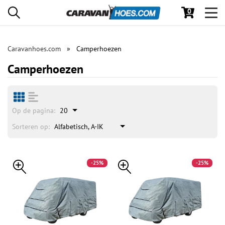
0
Toggl
navig
Caravanhoes.com
Camperhoezen
Camperhoezen
Op de pagina:
20
Sorteren op:
Alfabetisch, A-IK
-25%
-25%