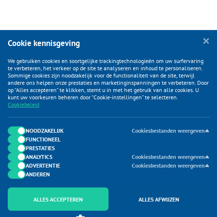
Cookie kennisgeving
We gebruiken cookies en soortgelijke trackingtechnologieën om uw surfervaring
te verbeteren, het verkeer op de site te analyseren en inhoud te personaliseren.
Sommige cookies zijn noodzakelijk voor de functionaliteit van de site, terwijl
andere ons helpen onze prestaties en marketinginspanningen te verbeteren. Door
op “Alles accepteren” te klikken, stemt u in met het gebruik van alle cookies. U
KLANTENSERVICE
kunt uw voorkeuren beheren door “Cookie-instellingen” te selecteren.
Cookiebeleid
CATEGORIEËN
DUIJVELAAR E-COMMERCE
NOODZAKELIJK
Cookiesbestanden weergeven
FUNCTIONEEL
CONTACTEN
PRESTATIES
ANALYTICS
Cookiesbestanden weergeven
ADVERTENTIE
Cookiesbestanden weergeven
ANDEREN
ALLES ACCEPTEREN
ALLES AFWIJZEN