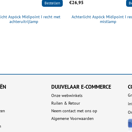
€26,95
Bestellen
B
licht Aspöck Midipoint I recht met
Achterlicht Aspöck Midipoint I re
achteruitrijlamp
mistlamp
EËN
DUIJVELAAR E-COMMERCE
C
Gn
Onze webwinkels
Ruilen & Retour
i
zen
Neem contact met ons op
On
Algemene Voorwaarden
n