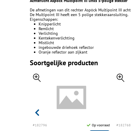
Achterlicht Aspöck Multipoint III links 5-polige stekker
De afmetingen van dit rechter Aspöck Multipoint III ach
De Multipoint III heeft een 5 polige stekkeraansluiting.
Eigenschappen:
Knipperlicht
Remlicht
Verlichting
Kentekenverlichting
Mistlicht
ingebouwde driehoek reflector
Oranje reflector aan zijkant
Soortgelijke producten
Op voorraad
#182796
Op voorraad
#182768