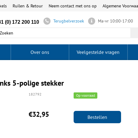
kels
Ruilen & Retour
Neem contact met ons op
Algemene Voorwa
Terugbelverzoek
Ma-vr 10:00-17:00
1 (0) 172 200 110
Over ons
Veelgestelde vragen
inks 5-polige stekker
182792
Op voorraad
€32,95
Bestellen