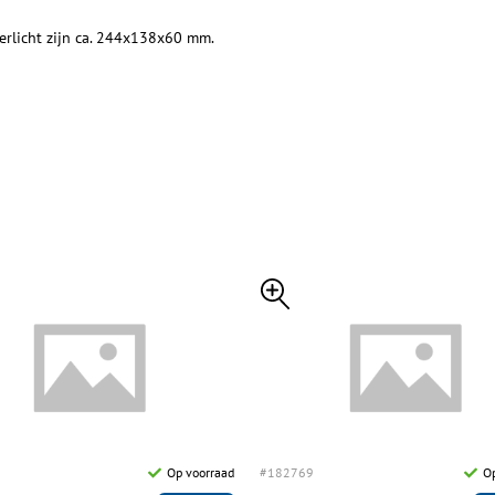
terlicht zijn ca. 244x138x60 mm.
Op voorraad
#182769
Op