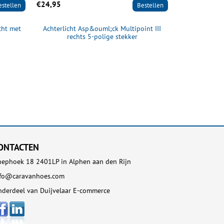
€24,95
€24,95
estellen
Bestellen
cht met
Achterlicht Asp&ouml;ck Multipoint III
Achterlicht 
rechts 5-polige stekker
link
ONTACTEN
ephoek 18 2401LP in Alphen aan den Rijn
nfo@caravanhoes.com
derdeel van Duijvelaar E-commerce