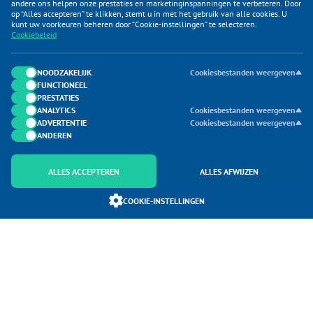
andere ons helpen onze prestaties en marketinginspanningen te verbeteren. Door
op “Alles accepteren” te klikken, stemt u in met het gebruik van alle cookies. U
KLANTENSERVICE
kunt uw voorkeuren beheren door “Cookie-instellingen” te selecteren.
Cookiebeleid
CATEGORIEËN
DUIJVELAAR E-COMMERCE
NOODZAKELIJK
Cookiesbestanden weergeven
FUNCTIONEEL
CONTACTEN
PRESTATIES
ANALYTICS
Cookiesbestanden weergeven
ADVERTENTIE
Cookiesbestanden weergeven
ANDEREN
ALLES ACCEPTEREN
ALLES AFWIJZEN
Onderdeel van Duijvelaar E-commerce
COOKIE-INSTELLINGEN
SoloMono.net
Copyright 2026 Caravanhoes.com. Alle Rechten Voorbehouden