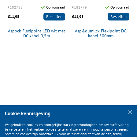
d
#182788
Op voorraad
#182779
Op voorraad
€11,95
Bestellen
€11,95
Bestellen
Aspöck Flexipoint LED wit met
Asp&ouml;ck Flexipoint DC
l
DC kabel 0,5m
kabel 500mm
Cookie kennisgeving
We gebruiken cookies en soortgelijke trackingtechnologieën om uw surfervaring
te verbeteren, het verkeer op de site te analyseren en inhoud te personaliseren.
Sommige cookies zijn noodzakelijk voor de functionaliteit van de site, terwijl