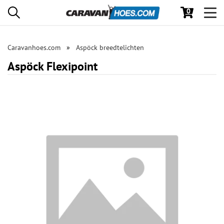
0
Toggl
navig
Caravanhoes.com
Aspöck breedtelichten
Aspöck Flexipoint