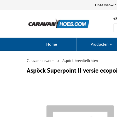
Onze webwin
+3
Home
Producten
»
Caravanhoes.com
Aspöck breedtelichten
Aspöck Superpoint II versie ecop