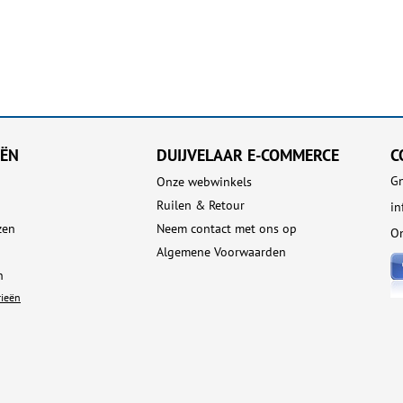
EËN
DUIJVELAAR E-COMMERCE
C
Gn
Onze webwinkels
Ruilen & Retour
i
zen
Neem contact met ons op
On
Algemene Voorwaarden
n
rieën