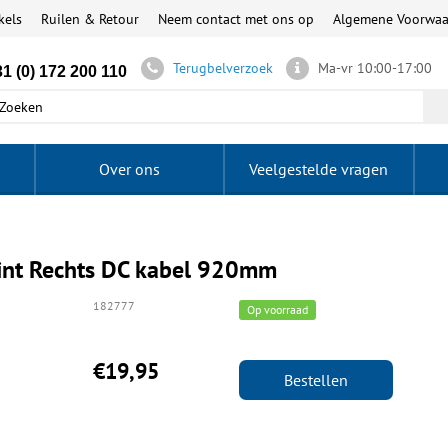
kels
Ruilen & Retour
Neem contact met ons op
Algemene Voorwa
Terugbelverzoek
Ma-vr 10:00-17:00
1 (0) 172 200 110
Over ons
Veelgestelde vragen
oint Rechts DC kabel 920mm
182777
Op voorraad
€19,95
Bestellen