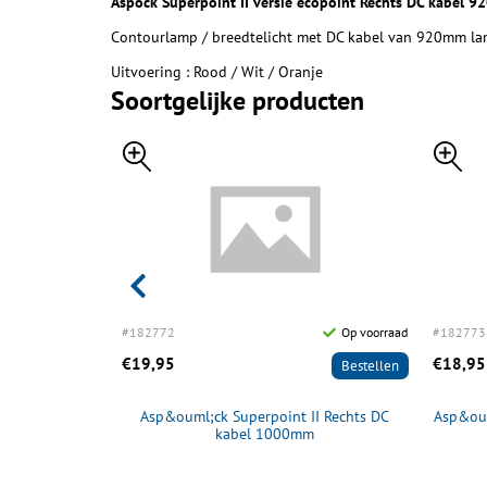
Aspöck Superpoint II versie ecopoint Rechts DC kabel 
Contourlamp / breedtelicht met DC kabel van 920mm la
Uitvoering : Rood / Wit / Oranje
Soortgelijke producten
Op voorraad
#182772
Op voorraad
#182773
€19,95
€18,95
Bestellen
Bestellen
ood kabeltule
Asp&ouml;ck Superpoint II Rechts DC
Asp&oum
kabel 1000mm