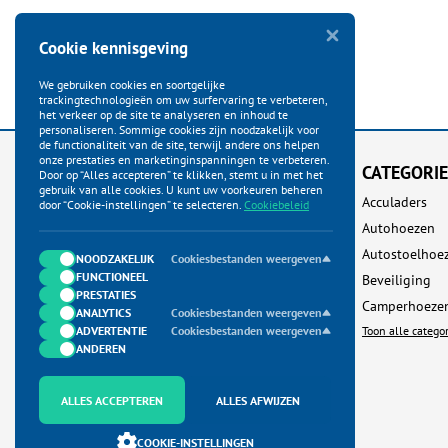
Cookie kennisgeving
We gebruiken cookies en soortgelijke
trackingtechnologieën om uw surfervaring te verbeteren,
het verkeer op de site te analyseren en inhoud te
personaliseren. Sommige cookies zijn noodzakelijk voor
de functionaliteit van de site, terwijl andere ons helpen
onze prestaties en marketinginspanningen te verbeteren.
KLANTENSERVICE
CATEGORI
Door op “Alles accepteren” te klikken, stemt u in met het
gebruik van alle cookies. U kunt uw voorkeuren beheren
Startpagina
Acculaders
door “Cookie-instellingen” te selecteren.
Cookiebeleid
Bestellen
Autohoezen
Betalen
Autostoelhoe
NOODZAKELIJK
Cookiesbestanden weergeven
FUNCTIONEEL
Verzenden
Beveiliging
PRESTATIES
Ruilen & Retour
Camperhoeze
ANALYTICS
Cookiesbestanden weergeven
ADVERTENTIE
Garantie & Klachten
Cookiesbestanden weergeven
Toon alle catego
ANDEREN
Neem contact met ons op
Algemene Voorwaarden
ALLES ACCEPTEREN
ALLES AFWIJZEN
Privacy Policy
COOKIE-INSTELLINGEN