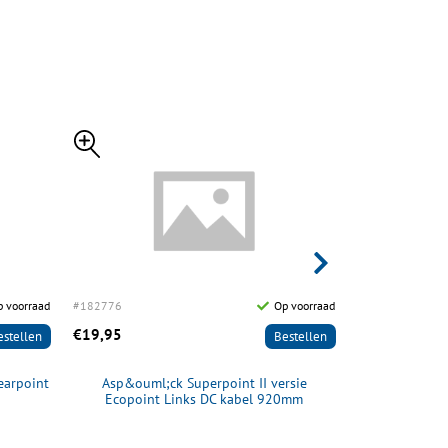
 voorraad
#182776
Op voorraad
#182778
€19,95
€16,95
estellen
Bestellen
earpoint
Asp&ouml;ck Superpoint II versie
Aspöck Fl
Ecopoint Links DC kabel 920mm