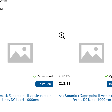
920mm
ng
Op voorraad
#182774
Op
€18,95
Bestellen
B
l;ck Superpoint II versie earpoint
Asp&ouml;ck Superpoint II versie 
Links DC kabel 1000mm
Rechts DC kabel 1000mm