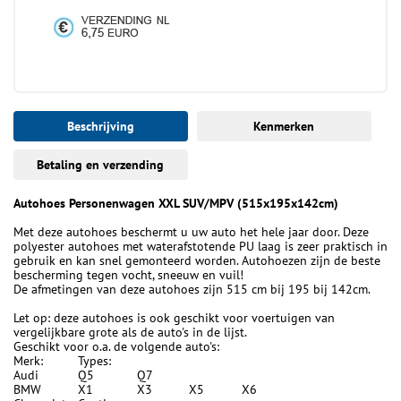
Beschrijving
Kenmerken
Betaling en verzending
Autohoes Personenwagen XXL SUV/MPV (515x195x142cm)
Met deze autohoes beschermt u uw auto het hele jaar door. Deze
polyester autohoes met waterafstotende PU laag is zeer praktisch in
gebruik en kan snel gemonteerd worden. Autohoezen zijn de beste
bescherming tegen vocht, sneeuw en vuil!
De afmetingen van deze autohoes zijn 515 cm bij 195 bij 142cm.
Let op: deze autohoes is ook geschikt voor voertuigen van
vergelijkbare grote als de auto's in de lijst.
Geschikt voor o.a. de volgende auto's:
Merk:
Types:
Audi
Q5
Q7
BMW
X1
X3
X5
X6