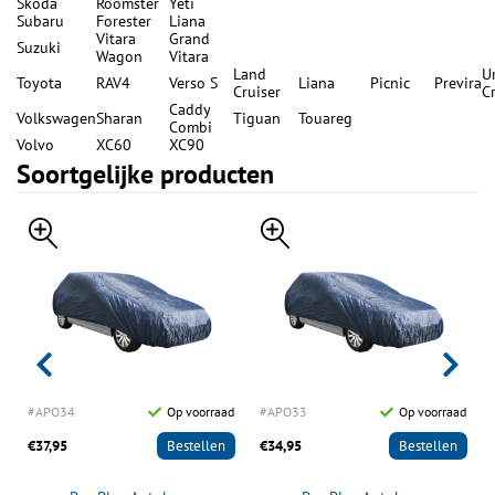
Skoda
Roomster
Yeti
Subaru
Forester
Liana
Vitara
Grand
Suzuki
Wagon
Vitara
Land
U
Toyota
RAV4
Verso S
Liana
Picnic
Previra
Cruiser
C
Caddy
Volkswagen
Sharan
Tiguan
Touareg
Combi
Volvo
XC60
XC90
Soortgelijke producten
d
#APO34
Op voorraad
#APO33
Op voorraad
€37,95
Bestellen
€34,95
Bestellen