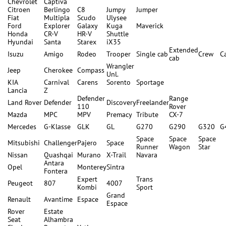
Chevrolet
Captiva
Citroen
Berlingo
C8
Jumpy
Jumper
Fiat
Multipla
Scudo
Ulysee
Ford
Explorer
Galaxy
Kuga
Maverick
Honda
CR-V
HR-V
Shuttle
Hyundai
Santa
Starex
iX35
Extended
Isuzu
Amigo
Rodeo
Trooper
Single cab
Crew
C
cab
Wrangler
Jeep
Cherokee
Compass
Unl.
KIA
Carnival
Carens
Sorento
Sportage
Lancia
Z
Defender
Range
Land Rover
Defender
Discovery
Freelander
110
Rover
Mazda
MPC
MPV
Premacy
Tribute
CX-7
Mercedes
G-Klasse
GLK
GL
G270
G290
G320
G
Space
Space
Space
Mitsubishi
Challenger
Pajero
Space
Runner
Wagon
Star
Nissan
Quashqai
Murano
X-Trail
Navara
Antara
Opel
Monterey
Sintra
Fontera
Expert
Trans
Peugeot
807
4007
Kombi
Sport
Grand
Renault
Avantime
Espace
Espace
Rover
Estate
Seat
Alhambra