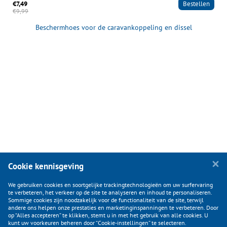
€7,49
Bestellen
€9,99
Beschermhoes voor de caravankoppeling en dissel
Cookie kennisgeving
We gebruiken cookies en soortgelijke trackingtechnologieën om uw surfervaring
te verbeteren, het verkeer op de site te analyseren en inhoud te personaliseren.
Sommige cookies zijn noodzakelijk voor de functionaliteit van de site, terwijl
andere ons helpen onze prestaties en marketinginspanningen te verbeteren. Door
op “Alles accepteren” te klikken, stemt u in met het gebruik van alle cookies. U
KLANTENSERVICE
kunt uw voorkeuren beheren door “Cookie-instellingen” te selecteren.