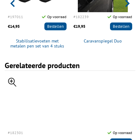
d
#197011
Op voorraad
#182239
Op voorraad
€14,95
Bestellen
€19,95
Bestellen
Stabilisatievoeten met
Caravanspiegel Duo
metalen pen set van 4 stuks
Gerelateerde producten
#182301
Op voorraad