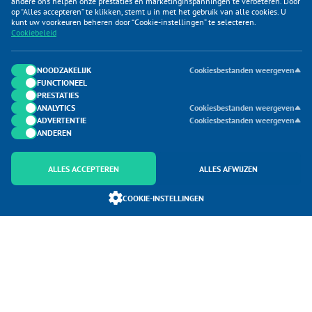
andere ons helpen onze prestaties en marketinginspanningen te verbeteren. Door
op “Alles accepteren” te klikken, stemt u in met het gebruik van alle cookies. U
KLANTENSERVICE
kunt uw voorkeuren beheren door “Cookie-instellingen” te selecteren.
Cookiebeleid
CATEGORIEËN
DUIJVELAAR E-COMMERCE
NOODZAKELIJK
Cookiesbestanden weergeven
FUNCTIONEEL
CONTACTEN
PRESTATIES
ANALYTICS
Cookiesbestanden weergeven
ADVERTENTIE
Cookiesbestanden weergeven
ANDEREN
ALLES ACCEPTEREN
ALLES AFWIJZEN
Onderdeel van Duijvelaar E-commerce
COOKIE-INSTELLINGEN
SoloMono.net
Copyright 2026 Caravanhoes.com. Alle Rechten Voorbehouden