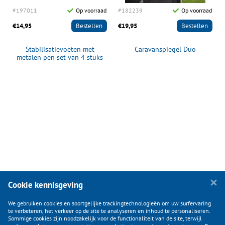
d
#197011
Op voorraad
#182239
Op voorraad
€14,95
Bestellen
€19,95
Bestellen
Stabilisatievoeten met
Caravanspiegel Duo
metalen pen set van 4 stuks
Cookie kennisgeving
We gebruiken cookies en soortgelijke trackingtechnologieën om uw surfervaring
te verbeteren, het verkeer op de site te analyseren en inhoud te personaliseren.
Sommige cookies zijn noodzakelijk voor de functionaliteit van de site, terwijl