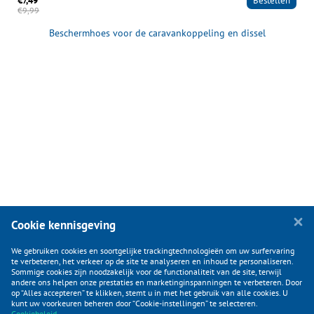
€7,49
Bestellen
€9,99
Beschermhoes voor de caravankoppeling en dissel
Cookie kennisgeving
We gebruiken cookies en soortgelijke trackingtechnologieën om uw surfervaring
te verbeteren, het verkeer op de site te analyseren en inhoud te personaliseren.
Sommige cookies zijn noodzakelijk voor de functionaliteit van de site, terwijl
andere ons helpen onze prestaties en marketinginspanningen te verbeteren. Door
op “Alles accepteren” te klikken, stemt u in met het gebruik van alle cookies. U
KLANTENSERVICE
kunt uw voorkeuren beheren door “Cookie-instellingen” te selecteren.
Cookiebeleid