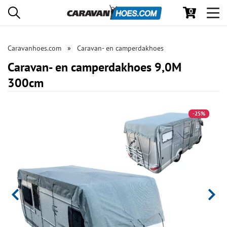
0
Toggl
navig
Caravanhoes.com
Caravan- en camperdakhoes
Caravan- en camperdakhoes 9,0M
300cm
-25%