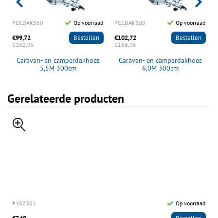
d
#CCDAK550
Op voorraad
#CCDAK600
Op voorraad
€99,72
Bestellen
€102,72
Bestellen
€132,95
€136,95
Caravan- en camperdakhoes
Caravan- en camperdakhoes
5,5M 300cm
6,0M 300cm
Gerelateerde producten
#182301
Op voorraad