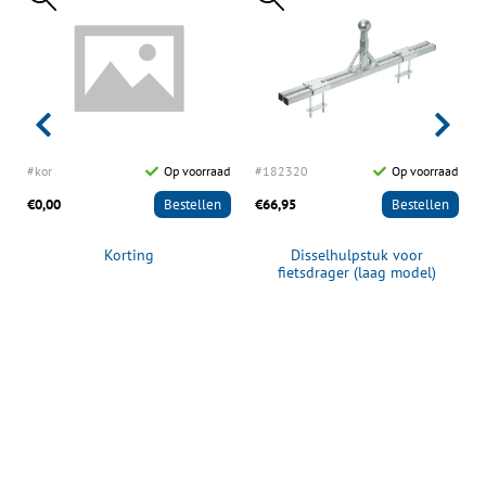
d
#kor
Op voorraad
#182320
Op voorraad
€0,00
Bestellen
€66,95
Bestellen
Korting
Disselhulpstuk voor
fietsdrager (laag model)