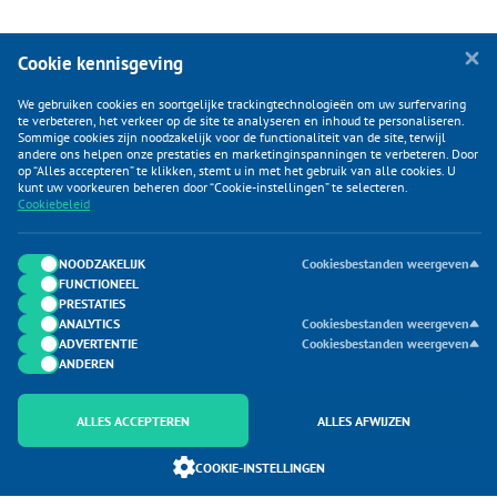
Cookie kennisgeving
We gebruiken cookies en soortgelijke trackingtechnologieën om uw surfervaring
te verbeteren, het verkeer op de site te analyseren en inhoud te personaliseren.
Sommige cookies zijn noodzakelijk voor de functionaliteit van de site, terwijl
andere ons helpen onze prestaties en marketinginspanningen te verbeteren. Door
op “Alles accepteren” te klikken, stemt u in met het gebruik van alle cookies. U
KLANTENSERVICE
kunt uw voorkeuren beheren door “Cookie-instellingen” te selecteren.
Cookiebeleid
CATEGORIEËN
DUIJVELAAR E-COMMERCE
NOODZAKELIJK
Cookiesbestanden weergeven
FUNCTIONEEL
CONTACTEN
PRESTATIES
ANALYTICS
Cookiesbestanden weergeven
ADVERTENTIE
Cookiesbestanden weergeven
ANDEREN
ALLES ACCEPTEREN
ALLES AFWIJZEN
Onderdeel van Duijvelaar E-commerce
COOKIE-INSTELLINGEN
SoloMono.net