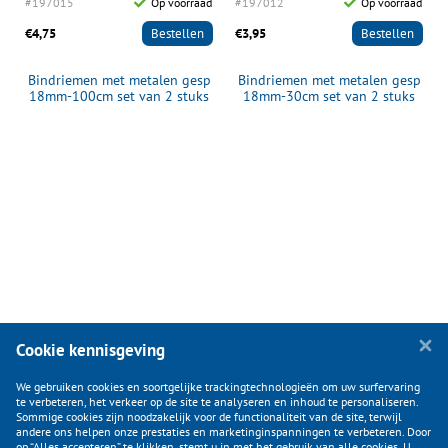
d
#197015
Op voorraad
#197012
Op voorraad
€4,75
Bestellen
€3,95
Bestellen
Bindriemen met metalen gesp
Bindriemen met metalen gesp
18mm-100cm set van 2 stuks
18mm-30cm set van 2 stuks
Cookie kennisgeving
We gebruiken cookies en soortgelijke trackingtechnologieën om uw surfervaring
te verbeteren, het verkeer op de site te analyseren en inhoud te personaliseren.
Sommige cookies zijn noodzakelijk voor de functionaliteit van de site, terwijl
andere ons helpen onze prestaties en marketinginspanningen te verbeteren. Door
op “Alles accepteren” te klikken, stemt u in met het gebruik van alle cookies. U