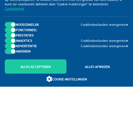
KLANTENSERVICE
kunt uw voorkeuren beheren door “Cookie-instellingen” te selecteren.
Cookiebeleid
CATEGORIEËN
DUIJVELAAR E-COMMERCE
NOODZAKELIJK
Cookiesbestanden weergeven
FUNCTIONEEL
CONTACTEN
PRESTATIES
ANALYTICS
Cookiesbestanden weergeven
ADVERTENTIE
Cookiesbestanden weergeven
ANDEREN
ALLES ACCEPTEREN
ALLES AFWIJZEN
Onderdeel van Duijvelaar E-commerce
COOKIE-INSTELLINGEN
SoloMono.net
Copyright 2026 Caravanhoes.com. Alle Rechten Voorbehouden