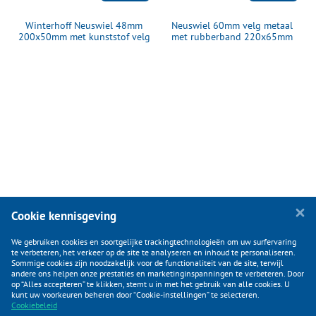
Winterhoff Neuswiel 48mm
Neuswiel 60mm velg metaal
200x50mm met kunststof velg
met rubberband 220x65mm
Cookie kennisgeving
We gebruiken cookies en soortgelijke trackingtechnologieën om uw surfervaring
te verbeteren, het verkeer op de site te analyseren en inhoud te personaliseren.
Sommige cookies zijn noodzakelijk voor de functionaliteit van de site, terwijl
andere ons helpen onze prestaties en marketinginspanningen te verbeteren. Door
op “Alles accepteren” te klikken, stemt u in met het gebruik van alle cookies. U
KLANTENSERVICE
kunt uw voorkeuren beheren door “Cookie-instellingen” te selecteren.
Cookiebeleid
CATEGORIEËN