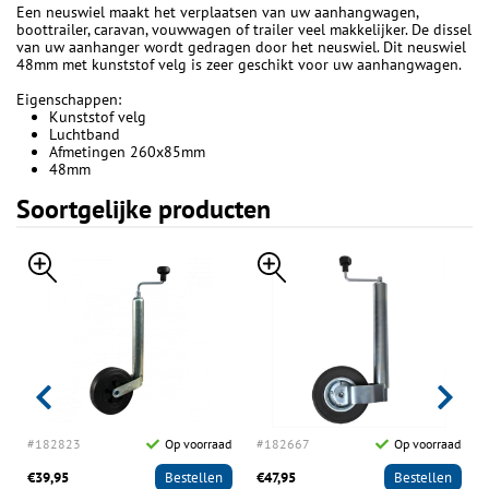
Een neuswiel maakt het verplaatsen van uw aanhangwagen,
boottrailer, caravan, vouwwagen of trailer veel makkelijker. De dissel
van uw aanhanger wordt gedragen door het neuswiel. Dit neuswiel
48mm met kunststof velg is zeer geschikt voor uw aanhangwagen.
Eigenschappen:
Kunststof velg
Luchtband
Afmetingen 260x85mm
48mm
Soortgelijke producten
d
#182823
Op voorraad
#182667
Op voorraad
€39,95
Bestellen
€47,95
Bestellen