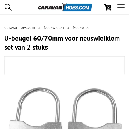
0
Toggl
navig
Caravanhoes.com
Neuswielen
Neuswiel
U-beugel 60/70mm voor neuswielklem
set van 2 stuks