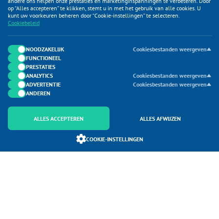
andere ons helpen onze prestaties en marketinginspanningen te verbeteren. Door
op “Alles accepteren” te klikken, stemt u in met het gebruik van alle cookies. U
KLANTENSERVICE
kunt uw voorkeuren beheren door “Cookie-instellingen” te selecteren.
Cookiebeleid
CATEGORIEËN
DUIJVELAAR E-COMMERCE
NOODZAKELIJK
Cookiesbestanden weergeven
FUNCTIONEEL
CONTACTEN
PRESTATIES
ANALYTICS
Cookiesbestanden weergeven
ADVERTENTIE
Cookiesbestanden weergeven
ANDEREN
ALLES ACCEPTEREN
ALLES AFWIJZEN
Onderdeel van Duijvelaar E-commerce
COOKIE-INSTELLINGEN
SoloMono.net
Copyright 2026 Caravanhoes.com. Alle Rechten Voorbehouden