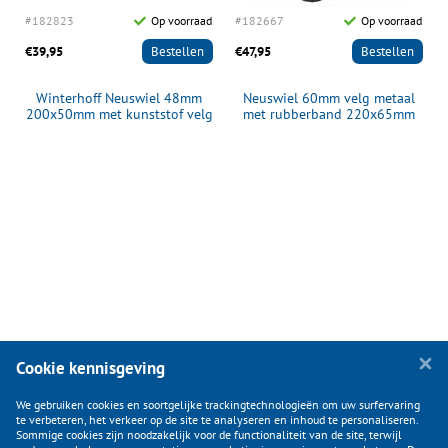
d
#182823
Op voorraad
#182667
Op voorraad
€39,95
Bestellen
€47,95
Bestellen
Winterhoff Neuswiel 48mm
Neuswiel 60mm velg metaal
200x50mm met kunststof velg
met rubberband 220x65mm
Cookie kennisgeving
We gebruiken cookies en soortgelijke trackingtechnologieën om uw surfervaring
te verbeteren, het verkeer op de site te analyseren en inhoud te personaliseren.
Sommige cookies zijn noodzakelijk voor de functionaliteit van de site, terwijl