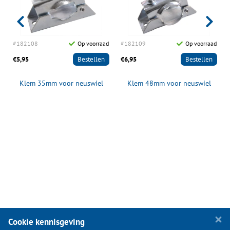
d
#182108
Op voorraad
#182109
Op voorraad
€5,95
Bestellen
€6,95
Bestellen
Klem 35mm voor neuswiel
Klem 48mm voor neuswiel
Cookie kennisgeving