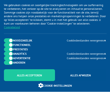
We gebruiken cookies en soortgelijke trackingtechnologieën om uw surfervaring
te verbeteren, het verkeer op de site te analyseren en inhoud te personaliseren.
Sommige cookies zijn noodzakelijk voor de functionaliteit van de site, terwijl
andere ons helpen onze prestaties en marketinginspanningen te verbeteren. Door
op “Alles accepteren” te klikken, stemt u in met het gebruik van alle cookies. U
KLANTENSERVICE
kunt uw voorkeuren beheren door “Cookie-instellingen” te selecteren.
Cookiebeleid
CATEGORIEËN
DUIJVELAAR E-COMMERCE
NOODZAKELIJK
Cookiesbestanden weergeven
FUNCTIONEEL
CONTACTEN
PRESTATIES
ANALYTICS
Cookiesbestanden weergeven
ADVERTENTIE
Cookiesbestanden weergeven
ANDEREN
ALLES ACCEPTEREN
ALLES AFWIJZEN
Onderdeel van Duijvelaar E-commerce
COOKIE-INSTELLINGEN
SoloMono.net