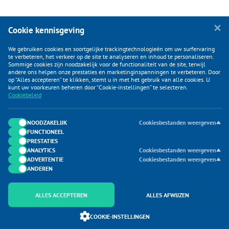
Cookie kennisgeving
We gebruiken cookies en soortgelijke trackingtechnologieën om uw surfervaring
te verbeteren, het verkeer op de site te analyseren en inhoud te personaliseren.
Sommige cookies zijn noodzakelijk voor de functionaliteit van de site, terwijl
andere ons helpen onze prestaties en marketinginspanningen te verbeteren. Door
op “Alles accepteren” te klikken, stemt u in met het gebruik van alle cookies. U
KLANTENSERVICE
kunt uw voorkeuren beheren door “Cookie-instellingen” te selecteren.
Cookiebeleid
CATEGORIEËN
DUIJVELAAR E-COMMERCE
NOODZAKELIJK
Cookiesbestanden weergeven
FUNCTIONEEL
CONTACTEN
PRESTATIES
ANALYTICS
Cookiesbestanden weergeven
ADVERTENTIE
Cookiesbestanden weergeven
ANDEREN
ALLES ACCEPTEREN
ALLES AFWIJZEN
Onderdeel van Duijvelaar E-commerce
COOKIE-INSTELLINGEN