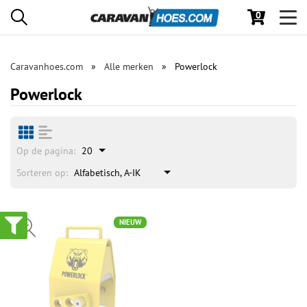
0
Toggl
navig
Caravanhoes.com
Alle merken
Powerlock
Powerlock
Op de pagina:
20
Sorteren op:
Alfabetisch, A-IK
NIEUW