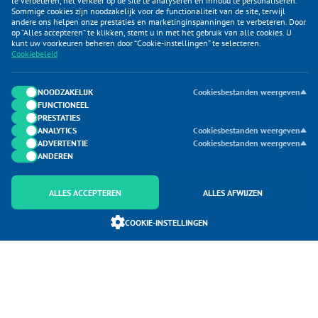
te verbeteren, het verkeer op de site te analyseren en inhoud te personaliseren.
Sommige cookies zijn noodzakelijk voor de functionaliteit van de site, terwijl
andere ons helpen onze prestaties en marketinginspanningen te verbeteren. Door
op “Alles accepteren” te klikken, stemt u in met het gebruik van alle cookies. U
KLANTENSERVICE
kunt uw voorkeuren beheren door “Cookie-instellingen” te selecteren.
Cookiebeleid
CATEGORIEËN
DUIJVELAAR E-COMMERCE
NOODZAKELIJK
Cookiesbestanden weergeven
FUNCTIONEEL
CONTACTEN
PRESTATIES
ANALYTICS
Cookiesbestanden weergeven
ADVERTENTIE
Cookiesbestanden weergeven
ANDEREN
ALLES ACCEPTEREN
ALLES AFWIJZEN
Onderdeel van Duijvelaar E-commerce
COOKIE-INSTELLINGEN
SoloMono.net