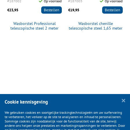
r
#187002
Op voorraad
#187003
Op voorraad
€23,95
Bestellen
€19,95
Bestellen
Wasborstel Professional
Wasborstel chenille
telescopische steel 2 meter
telescopische steel 1,65 meter
Cookie kennisgeving
We gebruiken cookies en soortgelijke trackingtechnologieën om uw surfervaring
te verbeteren, het verkeer op de site te analyseren en inhoud te personaliseren.
Sommige cookies zijn noodzakelijk voor de functionaliteit van de site, terwijl
andere ons helpen onze prestaties en marketinginspanningen te verbeteren. Door
op “Alles accepteren” te klikken, stemt u in met het gebruik van alle cookies. U