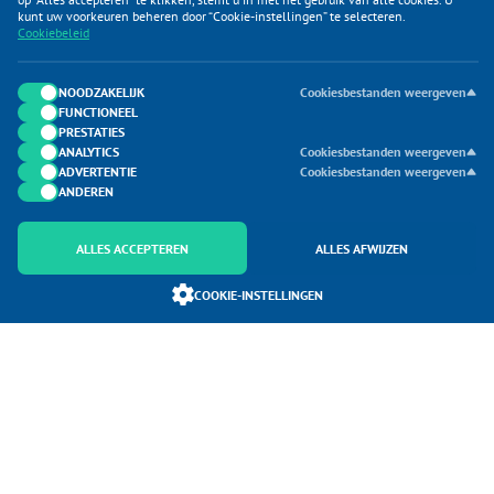
KLANTENSERVICE
kunt uw voorkeuren beheren door “Cookie-instellingen” te selecteren.
Cookiebeleid
CATEGORIEËN
DUIJVELAAR E-COMMERCE
NOODZAKELIJK
Cookiesbestanden weergeven
FUNCTIONEEL
CONTACTEN
PRESTATIES
ANALYTICS
Cookiesbestanden weergeven
ADVERTENTIE
Cookiesbestanden weergeven
ANDEREN
ALLES ACCEPTEREN
ALLES AFWIJZEN
Onderdeel van Duijvelaar E-commerce
COOKIE-INSTELLINGEN
SoloMono.net
Copyright 2026 Caravanhoes.com. Alle Rechten Voorbehouden