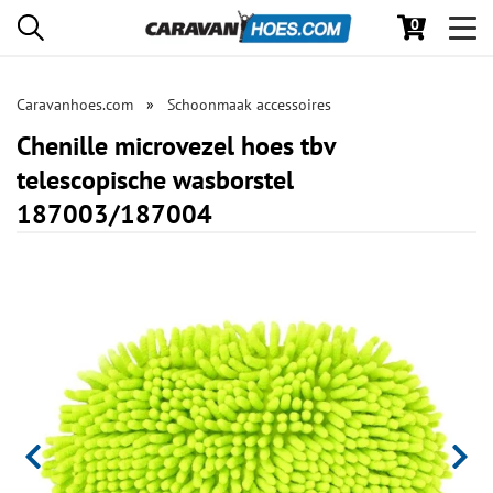
0
Toggl
navig
Caravanhoes.com
Schoonmaak accessoires
Chenille microvezel hoes tbv
telescopische wasborstel
187003/187004