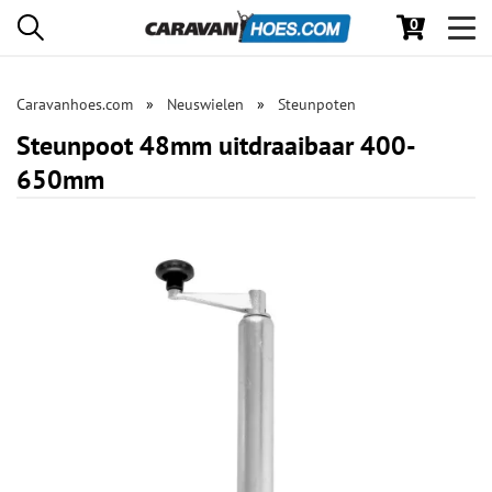
0
Toggl
navig
Caravanhoes.com
Neuswielen
Steunpoten
Steunpoot 48mm uitdraaibaar 400-
650mm