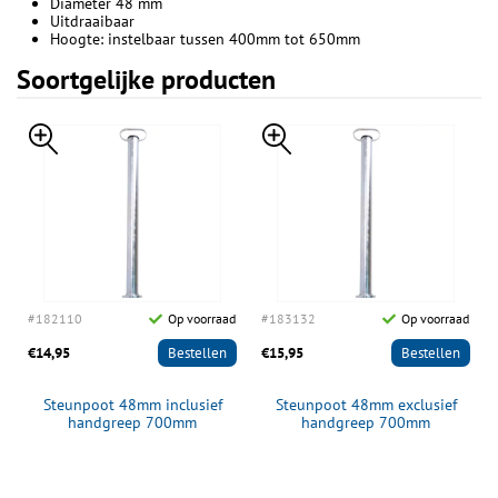
Diameter 48 mm
Uitdraaibaar
Hoogte: instelbaar tussen 400mm tot 650mm
Soortgelijke producten
d
#182110
Op voorraad
#183132
Op voorraad
€14,95
Bestellen
€15,95
Bestellen
Steunpoot 48mm inclusief
Steunpoot 48mm exclusief
handgreep 700mm
handgreep 700mm