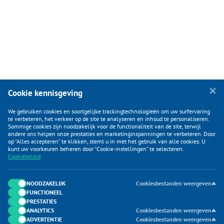
Cookie kennisgeving
We gebruiken cookies en soortgelijke trackingtechnologieën om uw surfervaring
te verbeteren, het verkeer op de site te analyseren en inhoud te personaliseren.
Sommige cookies zijn noodzakelijk voor de functionaliteit van de site, terwijl
andere ons helpen onze prestaties en marketinginspanningen te verbeteren. Door
op “Alles accepteren” te klikken, stemt u in met het gebruik van alle cookies. U
KLANTENSERVICE
kunt uw voorkeuren beheren door “Cookie-instellingen” te selecteren.
Cookiebeleid
CATEGORIEËN
DUIJVELAAR E-COMMERCE
NOODZAKELIJK
Cookiesbestanden weergeven
FUNCTIONEEL
CONTACTEN
PRESTATIES
ANALYTICS
Cookiesbestanden weergeven
ADVERTENTIE
Cookiesbestanden weergeven