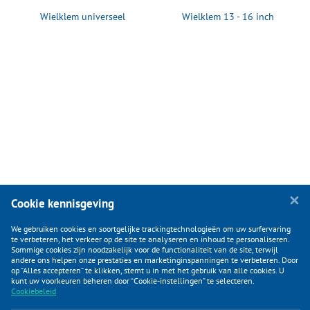
Wielklem universeel
Wielklem 13 - 16 inch
Cookie kennisgeving
We gebruiken cookies en soortgelijke trackingtechnologieën om uw surfervaring
te verbeteren, het verkeer op de site te analyseren en inhoud te personaliseren.
Sommige cookies zijn noodzakelijk voor de functionaliteit van de site, terwijl
andere ons helpen onze prestaties en marketinginspanningen te verbeteren. Door
op “Alles accepteren” te klikken, stemt u in met het gebruik van alle cookies. U
KLANTENSERVICE
kunt uw voorkeuren beheren door “Cookie-instellingen” te selecteren.
Cookiebeleid
CATEGORIEËN