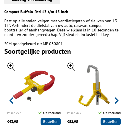
Compact Buffalo-Red 13 t/m 15 inch
Past op alle stalen velgen met ventilatiegaten of sleuven van 13-
15''. Verhindert de diefstal van uw auto, caravan, camper,
boottrailer of aanhangwagen. Deze wielklem is in 10 seconden te
monteren zonder gereedschap. Vijf sleutels inclusief led key.
SCM goedgekeurd nr: MP 030801
Soortgelijke producten
r
#182357
Op voorraad
#182363
Op voorraad
€43,95
Bestellen
€52,95
Bestellen